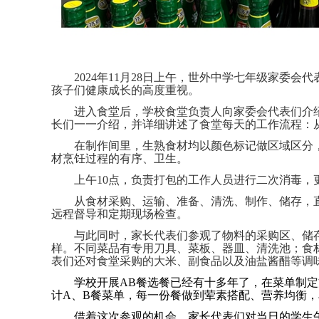
2024年11月28日上午，世外中学七年级家
孩子们健康成长的高度重视。
进入食堂后，学校食堂负责人向家委会代表们介
长们一一介绍，并详细讲述了食堂每天的工作流程：
在制作间里，生熟食材均以颜色标记做区域区分
材烹饪过程的有序、卫生。
上午10点，负责打包的工作人员进行二次消毒
从食材采购、运输、准备、清洗、制作、储存，
远程督导和定期现场检查。
与此同时，家长代表们参观了物料的采购区、储
样。不同菜品有专用刀具、菜板、器皿、清洗池；食
表们还对食堂采购的大米、副食品以及油盐酱醋等调
学校开展AB餐选餐已经有十多年了，在菜单制
计A、B餐菜单，每一份餐做到荤素搭配、营养均衡，
借着这次参观的机会，家长代表们对当日的学生