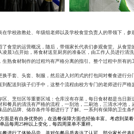
委会代表在学校政教处、年级组老师以及学校食堂负责人的带领下，
绍了食堂的运营概况，随后，带领家长代表们参观食堂。从食堂
从凌晨3点开始，将食材送至厨房的准备区，由工作人员进行清
，生熟食材制作的过程均有严格分离的指引。整个过程中所有的
，更换手套、头套、制服，然后进入封闭式的打包间对餐食进行分
直到配送到孩子们手中，这整个流程由校方专门的老师进行严格
存区、烹饪区等重要区域：仓库没有存菜，每日食材都是当日新
材和餐具的清洗有严格的流程，一刮池，二刷池，三清水冲池，
味品的品牌、储存条件等都进行了了解。一系列有保障的卫生条
定方面是有自身优势的，在选餐保障方面也经验丰富。考虑到菜
单品每周25种以上变化，每四周菜单不重样。
午餐进行了体验品尝，并对午餐品质表达了认可，部分家长代表