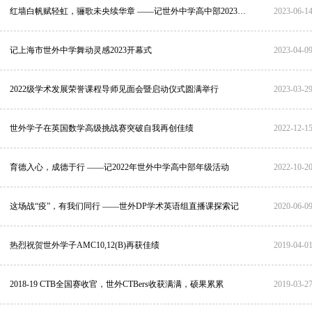
红墙白帆赋轻虹，骊歌未央续华章 ——记世外中学高中部2023届毕业典礼
2023-06-1
记上海市世外中学舞动灵感2023开幕式
2023-04-0
2022级学术发展荣誉课程导师见面会暨启动仪式圆满举行
2023-03-2
世外学子在英国数学高级挑战赛突破自我再创佳绩
2022-12-1
育德入心，成德于行 ——记2022年世外中学高中部年级活动
2022-10-2
这场战“疫”，有我们同行 ——世外DP学术英语组直播课探索记
2020-06-0
热烈祝贺世外学子AMC10,12(B)再获佳绩
2019-04-0
2018-19 CTB全国赛收官，世外CTBers收获满满，硕果累累
2019-03-2