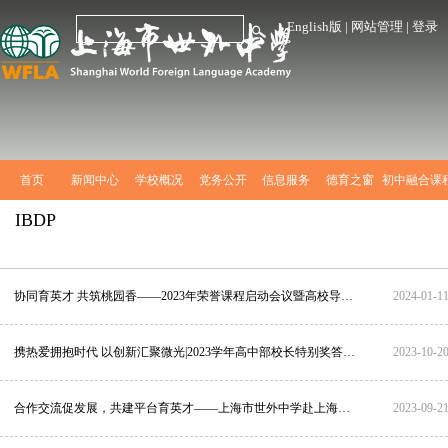
English版
|
网站管理
|
登录
首页
新闻中心
学校概况
党务公开
信息服务
德育之窗
初中融合课
IBDP
协同育英才 共筑桃园香——2023年荣誉课程启动会议暨高校导师见面会圆满召开
2024-01-1
携热爱拥抱时代 以创新汇聚微光|2023学年高中部校长特别奖答辩回顾
2023-10-2
合作交流促发展，共建平台育英才——上海市世外中学赴上海海洋大学交流
2023-09-2