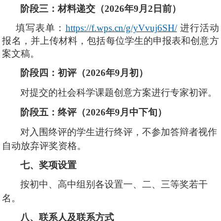
阶段三：材料递交（
202
6
年
9月
2
日前）
填写表单：
https://f.wps.cn/g/yVvuj6SH/
进行活动
报名，并上传材料，包括每位学生的
申报表
和
创意方
案文稿
。
阶段四：初评（
202
6
年
9月初）
对提交的社会科学课题创意方案进行专家初评。
阶段五：终评（
202
6
年
9月中下旬）
对入围终评的学生进行终评，不参加答辩者视作
自动放弃评奖资格。
七、奖项设置
按初中、高中组别各设置一、二、三等奖若干
名。
八、联系人及联系方式