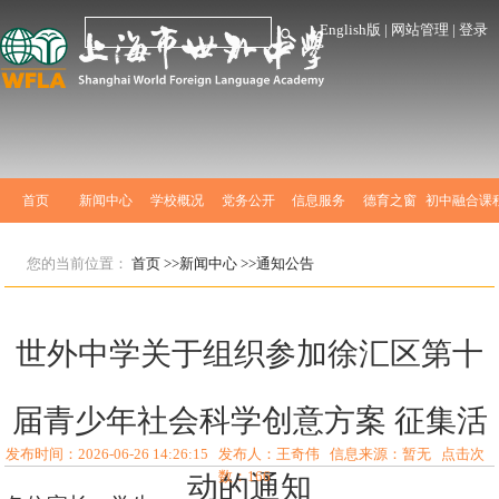
English版
|
网站管理
|
登录
首页
新闻中心
学校概况
党务公开
信息服务
德育之窗
初中融合课
您的当前位置：
首页
>>新闻中心
>>通知公告
世外中学关于组织参加徐汇区第十
届青少年社会科学创意方案 征集活
发布时间：2026-06-26 14:26:15 发布人：王奇伟 信息来源：暂无 点击次
数：
166
动的通知