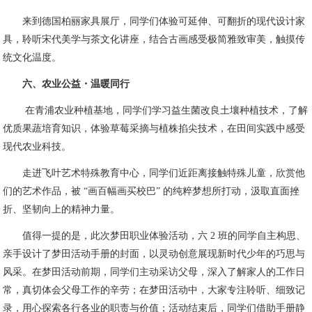
来到德国柏丽家具展厅，同学们体验可延伸、可翻折的现代设计家
具，聆听宋代美学与茶文化讲座，结合古画感受极简雅致审美，触摸传
统文化温度。
六、农业公益・温暖同行
在青浦农业种植基地，同学们学习益生菌改良土壤种植技术，了解
优质果蔬培育知识，体验草莓采摘与植株掐尖技术，在田间实践中感受
现代农业科技。
走进飞叶艺术特殊教育中心，同学们近距离接触特殊儿童，欣赏他
们的艺术作品，被 “画百幅画买校巴” 的纯粹梦想所打动，汲取直面挫
折、坚韧向上的精神力量。
值得一提的是，此次梦田职业体验活动，六 2 班的同学自主构思、
亲手设计了梦田活动手册的封面，以灵动创意展现新时代少年的巧思与
风采。在梦田活动前期，同学们主动采访父母，深入了解家人的工作日
常，真切体会父母工作的辛劳；在梦田活动中，大家专注聆听、细致记
录，用心探索各行各业的职责与价值；活动结束后，同学们借助手册静