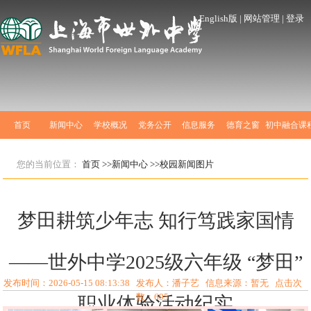
English版
|
网站管理
|
登录
首页
新闻中心
学校概况
党务公开
信息服务
德育之窗
初中融合课
您的当前位置：
首页
>>新闻中心
>>校园新闻图片
梦田耕筑少年志 知行笃践家国情
——世外中学2025级六年级 “梦田”
发布时间：2026-05-15 08:13:38 发布人：潘子艺 信息来源：暂无 点击次
数：
695
职业体验活动纪实