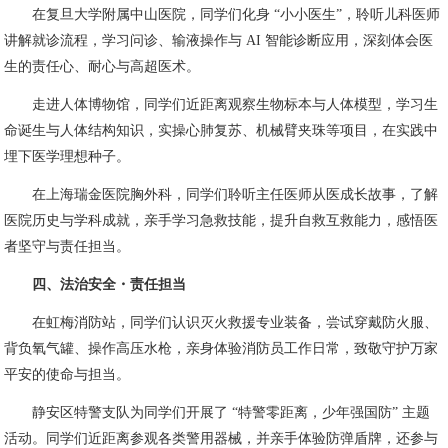
在复旦大学附属中山医院，同学们化身 “小小医生”，聆听儿科医师
讲解就诊流程，学习问诊、输液操作与 AI 智能诊断应用，深刻体会医
生的责任心、耐心与高超医术。
走进人体博物馆，同学们近距离观察生物标本与人体模型，学习生
命诞生与人体结构知识，实操心肺复苏、机械臂夹珠等项目，在实践中
埋下医学理想种子。
在上海瑞金医院胸外科，同学们聆听主任医师从医成长故事，了解
医院历史与学科成就，亲手学习急救技能，提升自救互救能力，感悟医
者坚守与责任担当。
四、法治安全・责任担当
在虹梅消防站，同学们认识灭火救援专业装备，尝试穿戴防火服、
背负氧气罐、操作高压水枪，亲身体验消防员工作日常，致敬守护万家
平安的使命与担当。
静安区特警支队为同学们开展了 “特警零距离，少年强国防” 主题
活动。同学们近距离参观各类警用器械，并亲手体验防弹盾牌，还参与