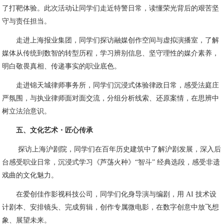
了打靶体验。此次活动让同学们走近特警日常，读懂荣光背后的艰苦坚
守与责任担当。
走进上海报业集团，同学们探访融媒创作空间与虚拟演播室，了解
媒体从传统到数智的转型历程，学习辨别信息、坚守理性的媒介素养，
明白敬畏真相、传递事实的职业底色。
走进锦天城律师事务所，同学们沉浸式体验律政日常，感受法庭庄
严氛围，与执业律师面对面交流，分组分析线索、还原案情，在思辨中
树立法治意识。
五、文化艺术・匠心传承
探访上海沪剧院，同学们在百年历史建筑中了解沪剧发展，深入后
台感受职业日常，沉浸式学习《芦荡火种》“智斗” 经典选段，感受非遗
戏曲的文化魅力。
在爱创佳作影视科技公司，同学们化身导演与编剧，用 AI 技术设
计剧本、安排镜头、完成剪辑，创作专属微电影，在数字创意中放飞想
象、展望未来。