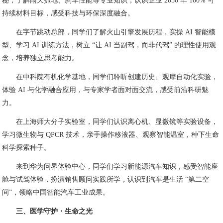
秘，了解雨天抓地、刹车性能等专业知识，认识企业 2050 年 100% 可
持续材料目标，感受科技与环保深度融合。
在字节跳动总部，同学们了解火山引擎发展历程，实操 AI 智能模
型、学习 AI 训练方法，树立 “让 AI 当副驾，而非代驾” 的理性使用观
念，培养独立思考能力。
在中科院有机化学基地，同学们聆听创建历史、观摩自动化实验，
体验 AI 与化学融合应用，与专家学者面对面交流，感受前沿科研魅
力。
在上海师大分子实验室，同学们认识离心机、显微镜等实验设备，
学习微生物与 QPCR 技术，亲手操作移液器、观察智能温室，种下生命
科学探索种子。
来到华为问界体验中心，同学们学习新能源汽车知识，感受智能座
舱与试驾体验，扮演销售顾问实践所学，认识到汽车是生活 “第二空
间”，领略中国智能汽车工业成果。
三、医学守护・生命之光