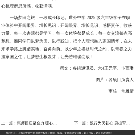
心梳理所思所感，收获满满。
一场梦田之旅，一段成长印记。世外中学 2025 级六年级学子在职
业体验中开阔眼界、增长见识，开阔眼界、增长见识、感悟责任、收获
力量。每一次参观都是学习，每一次体验都是成长，每一次交流都点亮
梦想。愿同学们以梦为田、以行践知，把个人理想融入家国情怀，在未
来求学路上脚踏实地、奋勇向前。以少年之姿赴时代之约，以青春之力
担家国之任，让梦想生根发芽，让光芒璀璨绽放！
撰文：各组通讯员、六4王元平、卞西琳
图片：各项目负责人
审核：常雅倩
上一篇：惠师提质聚合力 暖心护航守初心——世外中学召开第七届教职工代表大会第九次会议
下一篇：践行为民初心 勇担育人使命 ——记上海世外中学综文支部、外语支部联合主题党日活动
版权所有：上海市世外中学 未经授权禁止转载、摘编、复制或建立镜像，如有违反，必追究法律责任