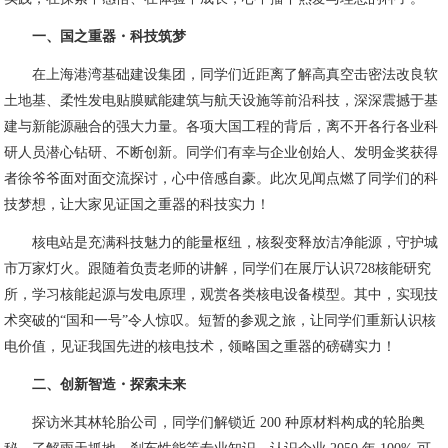
一、
国之重器・科技筑梦
在上海港湾基础建设集团，同学们近距离了解高真空击密法改良软
土地基、柔性发电贴膜赋能建筑与航天设施等前沿科技，深深震撼于基
建与新能源融合的强大力量。各项大国工程的背后，离不开各行各业科
研人员潜心钻研、不断创新。同学们有幸与企业创始人、发明金奖获得
者徐爷爷面对面交流探讨，心中倍感自豪。此次见闻点燃了同学们的科
技梦想，让大家见证国之重器的科技实力！
核电站是充满科技魅力的能量枢纽，核裂变释放洁净能源，守护城
市万家灯火。跟随着负责老师的讲解，同学们在展厅认识728核能研究
所，学习核能起源与发电原理，观赏各类核电设备模型。其中，实现技
术突破的“国和一号”令人惊叹。短暂的参观之旅，让同学们重新认识核
电价值，见证我国先进的核电技术，领略国之重器的磅礴实力！
二、
创新
智造・探索未来
探访米其林轮胎公司，同学们解锁近 200 种原材料构成的轮胎奥