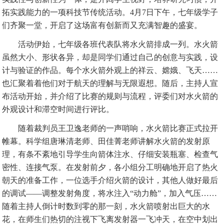
拓实践能力的一项科技节传统活动。
4月7日下午
，
七年级学子
们齐聚一堂，开启了这场富有创新而又充满智趣的盛宴。
活动伊始，七年级各班代表队将水火箭排成一列。水火箭
虽然大小、形状各异，却是
同学
们通过自己的创意与实践，设
计与验证的作品。每个
水
火箭外观上的祥云、嫦娥、飞天
……
也汇聚着着他们对于航天的理解与无限遐想。随后，主持人宣
布活动开始，并介绍了比赛的规则与流程，评委们对水火箭的
外观设计和滞空时间进行评比。
随着裁判员王卫逸老师的一声哨响，水火箭比赛正式拉开
帷幕。科学组唐琳清老师、田佳菁老师讲解水火箭的发射原
理，有条不紊地引导学生向箭体注水、仔细安装瓶塞、检查气
密性、连接气泵。在发射前夕，各小组分工明确
地
开启了热火
朝天的准备工作，一位选手介绍火箭的设计，其他人做好最后
的调试
——调整发射角度，将水注入“动力舱”，加入气压……
随着主持人倒计时数到零的那一刻，水火箭喷射出巨大的水
花，在师生们热切的注视下飞离发射器一飞冲天，在空中划出