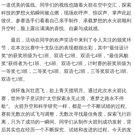
一道优美的弧线。同学们的视线也随着火箭在空中交汇，探索
科技的梦想火焰瞬间被点燃，现场欢呼声、惊叹声、掌声此起
彼伏。参赛选手们看着自己亲手制作、承载梦想的水火箭顺利
升空时，脸上露出满满的喜悦、自豪与成就感。
最后，活动在同学的欢声笑语中来到了令人关注的颁奖环
节，在本次比赛中十支队伍的表现都很出彩，其中
“最佳设计
奖”的获奖班级为七1班、双语七2班、双语七4班，“最佳风貌
奖”获得者
为
七
1班、七6班、双语七2班，计时赛的获奖班级为
一等奖七3班
，
二等奖七
6班、双语七2班
，
三等奖双语七
3班、
双语七1班。
俱怀逸兴壮思飞，欲上青天揽明月。通过此次水火箭比
赛，世外学子意识到
“太空探索永无止境，逐梦之路永不停
歇”。 火箭升空和科学研究一样，都是一个不断试错的过程。
赛前无数次的试飞与调整，无数次寻找最佳角度，探索飞行距
离，只为了成功的一瞬间。同学们从制作火箭到成功发射，背
后其实也在经历一个不断探究、试错和改进的过程。今天的发