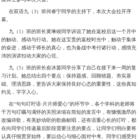
在双语九（3）班何睿宁同学的主持下，本次大会拉开序
幕。
九（1）班的班长黄琳竣同学诉说了她在返校后这一个月中
的触动、感动与行动。她在这宝贵的返校时光中，触动于集体
的奋进，感动于师长的真心，也为备战中考付诸行动，感情充
沛的演讲扣动大家的心弦。
九（5）班的班长俞沐茵同学分享了自己在接下来一周的复
习计划。她总结出四个要点：保持题感、回顾错题、夯实基
础、理清思路，更告诉大家保持良好心态的重要性，这份真知
灼见，字字入心。
在“句句叮咛语·片片师爱心”的环节中，各个学科的老师将
千万句叮嘱与满怀的关照浓缩在简短的发言中，有慷慨激昂的
改编诗歌，有美妙动听的歌曲献唱，还有语重心长的叮咛，都
在向同学们传递最后阶段需要注意的要点，让同学们明白要将
认真仔细贯穿始终，要以信心与细心面对中考。同学们感受到