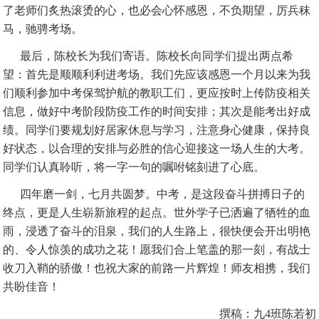
了老师们炙热滚烫的心，也必会心怀感恩，不负期望，厉兵秣
马，驰骋考场。
最后，陈校长为我们寄语。陈校长向同学们提出两点希
望：首先是顺顺利利进考场。我们先应该感恩一个月以来为我
们顺利参加中考保驾护航的教职工们，更应按时上传防疫相关
信息，做好中考阶段防疫工作的时间安排；其次是能考出好成
绩。同学们要规划好居家休息与学习，注意身心健康，保持良
好状态，以合理的安排与必胜的信心迎接这一场人生的大考。
同学们认真聆听，将一字一句的嘱咐铭刻进了心底。
四年磨一剑，七月共圆梦。中考，是这段奋斗拼搏日子的
终点，更是人生崭新旅程的起点。世外学子已洒遍了牺牲的血
雨，浸透了奋斗的泪泉，我们的人生路上，很快便会开出明艳
的、令人惊羡的成功之花！愿我们合上笔盖的那一刻，有战士
收刀入鞘的骄傲！也祝大家的前路一片辉煌！师友相携，我们
共盼佳音！
撰稿：九4班陈若初