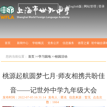
English版
|
网站管理
|
登录
首页
新闻中心
学校概况
党务公开
信息服务
德育之窗
初中融合课
您的当前位置：
首页
>>学习园地
>>校园活动
桃源起航圆梦七月·师友相携共盼佳
音——记世外中学九年级大会
发布时间：2022-07-05 16:31:14 发布人：匿名 信息来源：暂无 点击次
数：
1664