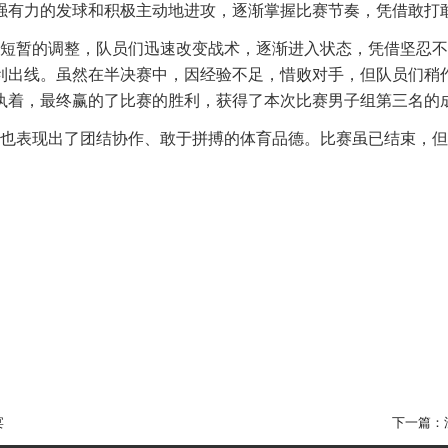
强有力的发球和积极主动地进攻，逐渐掌握比赛节奏，凭借敢打
短暂的调整，队员们迅速改变战术，逐渐进入状态，凭借坚忍不
利出线。虽然在半决赛中，因经验不足，惜败对手，但队员们稍
执着，最终赢的了比赛的胜利，获得了本次比赛男子组第三名的
也表现出了团结协作、敢于拼搏的体育品德。比赛虽已结束，但
宴
下一篇：