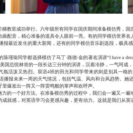
阶梯教室成功举行。六年级所有同学在国庆期间准备模仿秀，国
歌曲配音，精心准备的道具令人眼前一亮。有的同学模仿世界名
播报最近发生的重大新闻
，还有的同学模仿音乐剧选段，极具
的陈瑾瑜同学都选择
模仿
了
马丁·路德·金的著名演讲“
I have a dr
美国总统林肯的一段长达三分钟
的
演讲，
沉着冷静，一气呵成，
气氛活泼又热烈。
双语
4
班的田允和
同学
带来的则是别具一格
的
语播报未来一周的天气情况，包括气温、风向和台风趋势。她
厅里爆发出一阵又一阵雷鸣般的掌声和欢呼声。
语魅力的一个好方法。在准备模仿秀的过程中，我们会一遍又一遍
的成就感，对英语学习会更感兴趣，更有动力。这就是我们从英