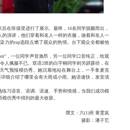
庆后在班级里进行了展示。最终，
16
名同学脱颖而出，
人的演讲，他们穿着和名人一样的衣服，做着和名人一
感染力的
rap
选段点燃了观众的热情。
台下观众全都被他
eam
”，一位同学声音激昂，另一位同学口音纯正，给观
令人佩服不已。
双语
2
班的白宇桐
同学
则另辟蹊径，
在
天气预报模仿秀。她沉着地站在舞台上，一手拿麦克
还详细介绍了哪里会有大雨或小雨。她语速快，发音清
地练习语音、语调、语速、手势和情感，当我们成功模
语模仿秀中得到的最大收获。
撰文：六
(1)
班 黄雯岚
摄影：潘子艺