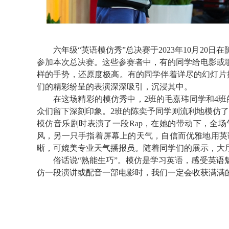
六年级
“英语模仿秀”总决赛于
2023
年
10
月
20
日在
参加本次总决赛。这些参赛者中，有的同学给电影或
样的手势，还原度极高。有的同学伴着详尽的幻灯片
们的
精彩纷呈的
表演深深吸引，沉浸其中。
在这场精彩的模仿秀中，
2
班的毛嘉玮同学和
4
班
众们留下深刻印象。
2
班的陈奕予
同学
则
流利地模仿了
模仿音乐剧时表演了一段
Rap
，在她的带动下，全场
风，另一只手指着屏幕上的天气，自信而优雅地用英
晰，可媲美专业天气播报员。随着同学们的展示，大
俗话说“熟能生巧”。模仿是学习英语，感受英
仿一段演讲或配音一部电影时，我们一定会收获满满